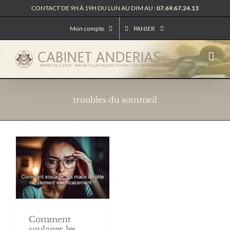
Passer
CONTACT DE 9H À 19H DU LUN AU DIM AU :
07.69.67.24.13
au
contenu
Mon compte
PANIER
troubles du sommeil
Comment
soulager les