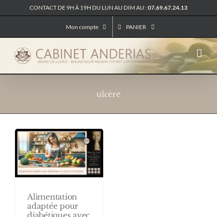
Passer
CONTACT DE 9H À 19H DU LUN AU DIM AU :
07.69.67.24.13
au
contenu
Mon compte
PANIER
ulcère
Alimentation
adaptée pour
diabétiques avec