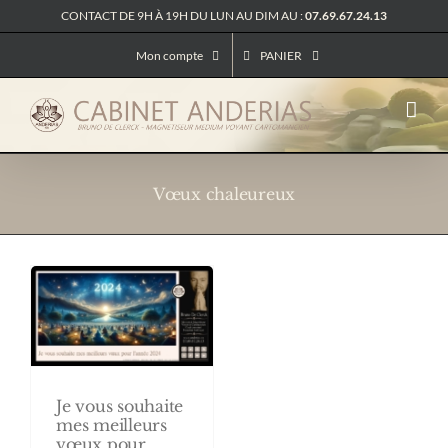
Passer
CONTACT DE 9H À 19H DU LUN AU DIM AU :
07.69.67.24.13
au
contenu
Mon compte
PANIER
Vœux chaleureux
Je vous souhaite
mes meilleurs
vœux pour