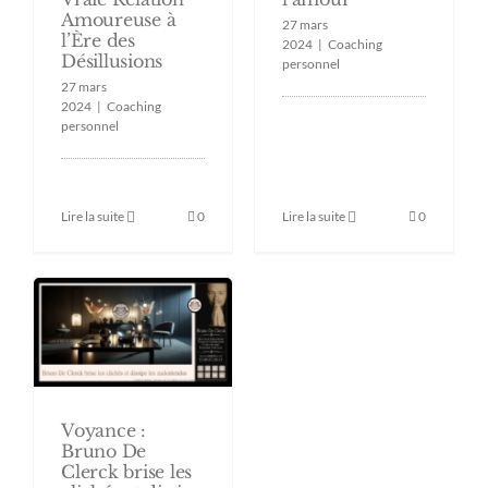
Amoureuse à
27 mars
l’Ère des
2024
|
Coaching
Désillusions
personnel
27 mars
2024
|
Coaching
personnel
Lire la suite
0
Lire la suite
0
Voyance :
Bruno De
Clerck brise les