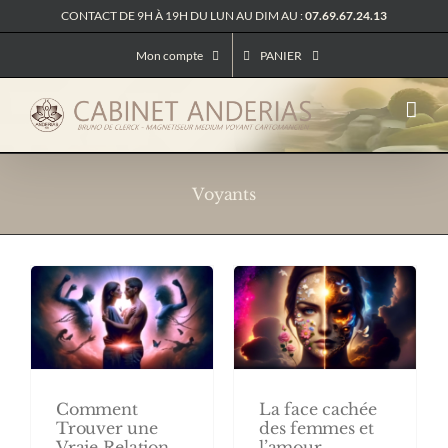
Passer
CONTACT DE 9H À 19H DU LUN AU DIM AU :
07.69.67.24.13
au
contenu
Mon compte
PANIER
Voyants
La face cachée
Comment
des femmes et
Trouver une
l’amour
Vraie Relation