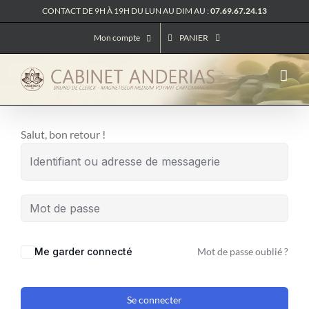
Passer
CONTACT DE 9H À 19H DU LUN AU DIM AU :
07.69.67.24.13
au
Mon compte
PANIER
contenu
Salut, bon retour !
Me garder connecté
Mot de passe oublié ?
Se connecter