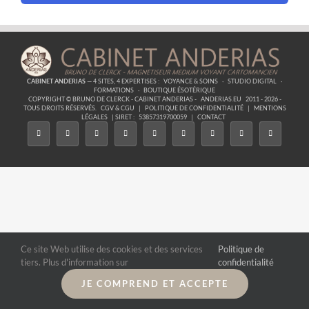
CABINET ANDERIAS
— 4 SITES, 4 EXPERTISES :
VOYANCE & SOINS
·
STUDIO DIGITAL
·
FORMATIONS
·
BOUTIQUE ÉSOTÉRIQUE
COPYRIGHT © BRUNO DE CLERCK - CABINET ANDERIAS -
ANDERIAS.EU
2011 - 2026 -
TOUS DROITS RÉSERVÉS.
CGV & CGU
|
POLITIQUE DE CONFIDENTIALITÉ
|
MENTIONS
LÉGALES
| SIRET :
53857319700059
|
CONTACT
Ce site Web utilise des cookies et des services
Politique de
tiers. Plus d'information sur
confidentialité
JE COMPREND ET ACCEPTE