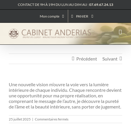
Passer
CONTACT DE 9H À 19H DU LUN AU DIM AU :
07.69.67.24.13
au
contenu
Mon compte
PANIER
Précédent
Suivant
Une nouvelle vision m’ouvre la voie vers la lumière
intérieure de chaque individu. Chaque rencontre devient
une opportunité pour ma propre réalisation, en
comprenant le message de l’autre, je découvre la pureté
de l’âme et la beauté intérieure, sans porter de jugement.
sur
25 juillet 2025
|
Commentaires fermés
Messages
Des