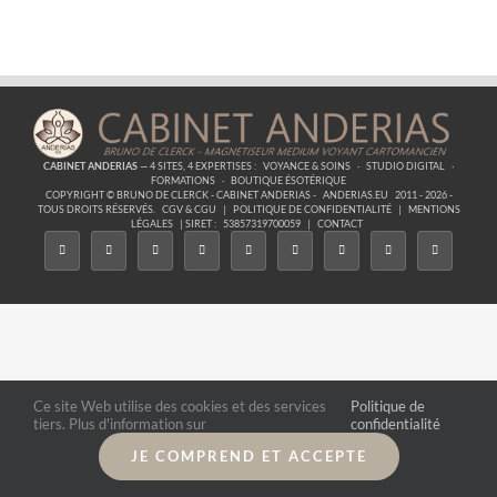
Astres
–
05
La
Beauté
Intérieure
CABINET ANDERIAS
— 4 SITES, 4 EXPERTISES :
VOYANCE & SOINS
·
STUDIO DIGITAL
·
FORMATIONS
·
BOUTIQUE ÉSOTÉRIQUE
COPYRIGHT © BRUNO DE CLERCK - CABINET ANDERIAS -
ANDERIAS.EU
2011 - 2026 -
TOUS DROITS RÉSERVÉS.
CGV & CGU
|
POLITIQUE DE CONFIDENTIALITÉ
|
MENTIONS
LÉGALES
| SIRET :
53857319700059
|
CONTACT
Ce site Web utilise des cookies et des services
Politique de
tiers. Plus d'information sur
confidentialité
JE COMPREND ET ACCEPTE