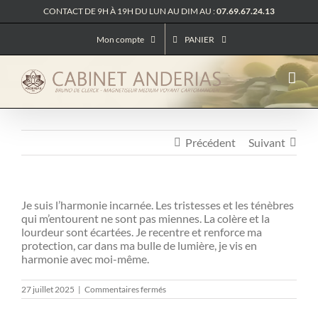
Passer
CONTACT DE 9H À 19H DU LUN AU DIM AU :
07.69.67.24.13
au
contenu
Mon compte
PANIER
Précédent
Suivant
Je suis l’harmonie incarnée. Les tristesses et les ténèbres
qui m’entourent ne sont pas miennes. La colère et la
lourdeur sont écartées. Je recentre et renforce ma
protection, car dans ma bulle de lumière, je vis en
harmonie avec moi-même.
sur
27 juillet 2025
|
Commentaires fermés
Messages
Des