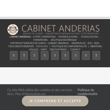
Astres
–
10
Je
Suis
Harmonie
CABINET ANDERIAS
— 4 SITES, 4 EXPERTISES :
VOYANCE & SOINS
·
STUDIO DIGITAL
·
FORMATIONS
·
BOUTIQUE ÉSOTÉRIQUE
COPYRIGHT © BRUNO DE CLERCK - CABINET ANDERIAS -
ANDERIAS.EU
2011 - 2026 -
TOUS DROITS RÉSERVÉS.
CGV & CGU
|
POLITIQUE DE CONFIDENTIALITÉ
|
MENTIONS
LÉGALES
| SIRET :
53857319700059
|
CONTACT
Ce site Web utilise des cookies et des services
Politique de
tiers. Plus d'information sur
confidentialité
JE COMPREND ET ACCEPTE