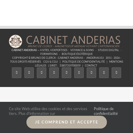
Des
Astres
–
20
La
Libération
CABINET ANDERIAS
— 4 SITES, 4 EXPERTISES :
VOYANCE & SOINS
·
STUDIO DIGITAL
·
FORMATIONS
·
BOUTIQUE ÉSOTÉRIQUE
COPYRIGHT © BRUNO DE CLERCK - CABINET ANDERIAS -
ANDERIAS.EU
2011 - 2026 -
TOUS DROITS RÉSERVÉS.
CGV & CGU
|
POLITIQUE DE CONFIDENTIALITÉ
|
MENTIONS
LÉGALES
| SIRET :
53857319700059
|
CONTACT
Ce site Web utilise des cookies et des services
Politique de
tiers. Plus d'information sur
confidentialité
JE COMPREND ET ACCEPTE