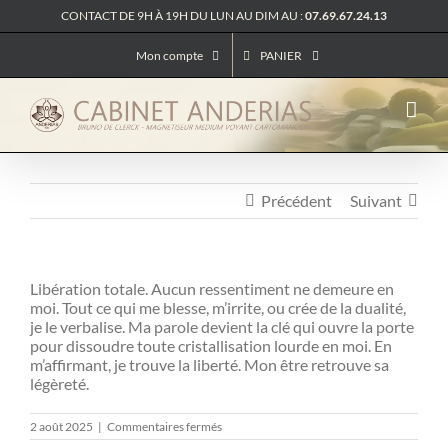
Passer
CONTACT DE 9H À 19H DU LUN AU DIM AU :
07.69.67.24.13
au
contenu
Mon compte
PANIER
Précédent
Suivant
Libération totale. Aucun ressentiment ne demeure en
moi. Tout ce qui me blesse, m’irrite, ou crée de la dualité,
je le verbalise. Ma parole devient la clé qui ouvre la porte
pour dissoudre toute cristallisation lourde en moi. En
m’affirmant, je trouve la liberté. Mon être retrouve sa
légèreté.
sur
2 août 2025
|
Commentaires fermés
Messages