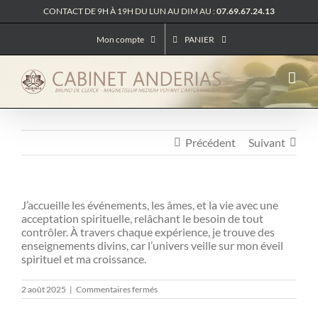
Passer
CONTACT DE 9H À 19H DU LUN AU DIM AU :
07.69.67.24.13
au
contenu
Mon compte
PANIER
Précédent
Suivant
J’accueille les événements, les âmes, et la vie avec une
acceptation spirituelle, relâchant le besoin de tout
contrôler. À travers chaque expérience, je trouve des
enseignements divins, car l’univers veille sur mon éveil
spirituel et ma croissance.
sur
2 août 2025
|
Commentaires fermés
Messages
Des