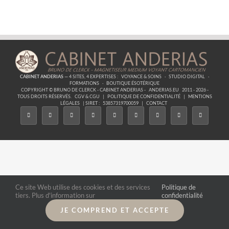
Astres
–
27
Je
Suis
Acceptation
CABINET ANDERIAS
— 4 SITES, 4 EXPERTISES :
VOYANCE & SOINS
·
STUDIO DIGITAL
·
FORMATIONS
·
BOUTIQUE ÉSOTÉRIQUE
COPYRIGHT © BRUNO DE CLERCK - CABINET ANDERIAS -
ANDERIAS.EU
2011 - 2026 -
TOUS DROITS RÉSERVÉS.
CGV & CGU
|
POLITIQUE DE CONFIDENTIALITÉ
|
MENTIONS
LÉGALES
| SIRET :
53857319700059
|
CONTACT
Ce site Web utilise des cookies et des services
Politique de
tiers. Plus d'information sur
confidentialité
JE COMPREND ET ACCEPTE