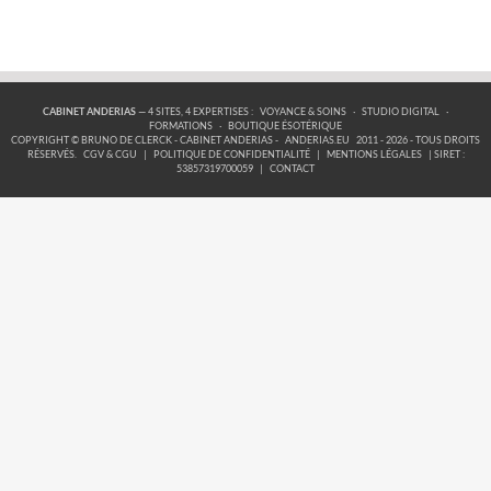
CABINET ANDERIAS
— 4 SITES, 4 EXPERTISES :
VOYANCE & SOINS
·
STUDIO DIGITAL
·
FORMATIONS
·
BOUTIQUE ÉSOTÉRIQUE
COPYRIGHT © BRUNO DE CLERCK - CABINET ANDERIAS -
ANDERIAS.EU
2011 - 2026 - TOUS DROITS
RÉSERVÉS.
CGV & CGU
|
POLITIQUE DE CONFIDENTIALITÉ
|
MENTIONS LÉGALES
| SIRET :
53857319700059
|
CONTACT