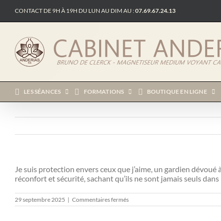
Passer
CONTACT DE 9H À 19H DU LUN AU DIM AU :
07.69.67.24.13
au
contenu
LES SÉANCES
FORMATIONS
BOUTIQUE EN LIGNE
Je suis protection envers ceux que j’aime, un gardien dévoué à
réconfort et sécurité, sachant qu’ils ne sont jamais seuls dans
sur
29 septembre 2025
|
Commentaires fermés
Messages
Des