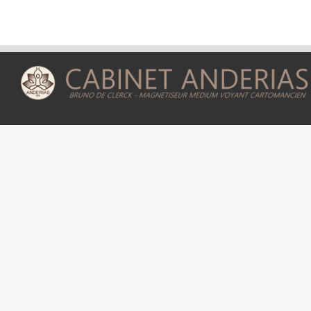
Astres
–
45
La
Protection