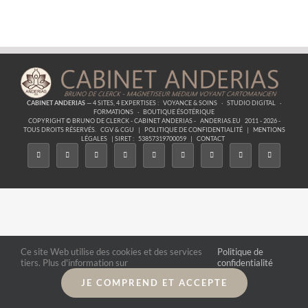
Astres
–
50
Je
Reconnais
CABINET ANDERIAS
— 4 SITES, 4 EXPERTISES :
VOYANCE & SOINS
·
STUDIO DIGITAL
·
FORMATIONS
·
BOUTIQUE ÉSOTÉRIQUE
COPYRIGHT © BRUNO DE CLERCK - CABINET ANDERIAS -
ANDERIAS.EU
2011 - 2026 -
TOUS DROITS RÉSERVÉS.
CGV & CGU
|
POLITIQUE DE CONFIDENTIALITÉ
|
MENTIONS
LÉGALES
| SIRET :
53857319700059
|
CONTACT
Ce site Web utilise des cookies et des services
Politique de
tiers. Plus d'information sur
confidentialité
JE COMPREND ET ACCEPTE