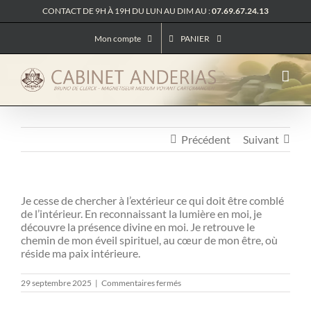
Passer
CONTACT DE 9H À 19H DU LUN AU DIM AU :
07.69.67.24.13
au
contenu
Mon compte
PANIER
Précédent
Suivant
Je cesse de chercher à l’extérieur ce qui doit être comblé
de l’intérieur. En reconnaissant la lumière en moi, je
découvre la présence divine en moi. Je retrouve le
chemin de mon éveil spirituel, au cœur de mon être, où
réside ma paix intérieure.
sur
29 septembre 2025
|
Commentaires fermés
Messages
Des