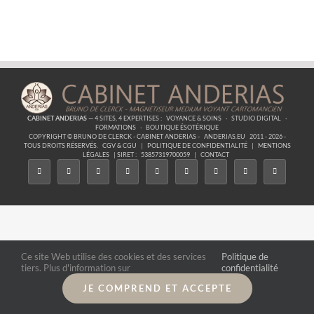
Des
Astres
–
16
Douceur
CABINET ANDERIAS
— 4 SITES, 4 EXPERTISES :
VOYANCE & SOINS
·
STUDIO DIGITAL
·
FORMATIONS
·
BOUTIQUE ÉSOTÉRIQUE
COPYRIGHT © BRUNO DE CLERCK - CABINET ANDERIAS -
ANDERIAS.EU
2011 - 2026 -
TOUS DROITS RÉSERVÉS.
CGV & CGU
|
POLITIQUE DE CONFIDENTIALITÉ
|
MENTIONS
LÉGALES
| SIRET :
53857319700059
|
CONTACT
Ce site Web utilise des cookies et des services
Politique de
tiers. Plus d'information sur
confidentialité
JE COMPREND ET ACCEPTE