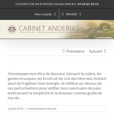
Passer
CONTACT DE 9H À 19H DU LUN AU DIM AU :
07.69.67.24.13
au
contenu
Mon compte
PANIER
Précédent
Suivant
J’enveloppe mon être de douceur, laissant la colère, les
gestes brusques, les bruits et les cris derrière moi, évitant
ainsi de fragiliser mon énergie. Je m’élève au-dessus de
ces perturbations pour édifier mon sanctuaire de paix,
embrassant la simplicité et la douceur comme guide de
ma vie.
sur
2 août 2025
|
Commentaires fermés
Messages