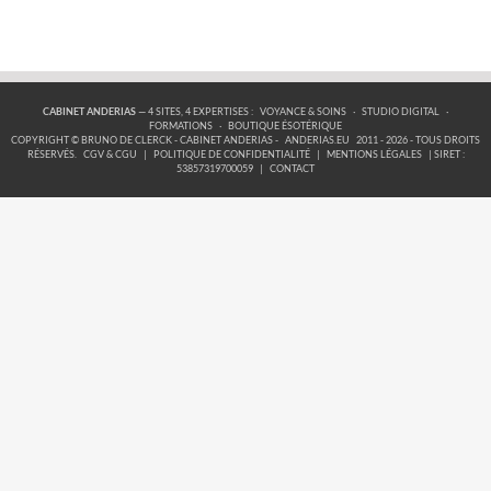
CABINET ANDERIAS
— 4 SITES, 4 EXPERTISES :
VOYANCE & SOINS
·
STUDIO DIGITAL
·
FORMATIONS
·
BOUTIQUE ÉSOTÉRIQUE
COPYRIGHT © BRUNO DE CLERCK - CABINET ANDERIAS -
ANDERIAS.EU
2011 - 2026 - TOUS DROITS
RÉSERVÉS.
CGV & CGU
|
POLITIQUE DE CONFIDENTIALITÉ
|
MENTIONS LÉGALES
| SIRET :
53857319700059
|
CONTACT