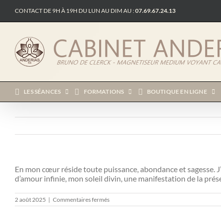
Passer
CONTACT DE 9H À 19H DU LUN AU DIM AU :
07.69.67.24.13
au
contenu
LES SÉANCES
FORMATIONS
BOUTIQUE EN LIGNE
En mon cœur réside toute puissance, abondance et sagesse. J’a
d’amour infinie, mon soleil divin, une manifestation de la prés
sur
2 août 2025
|
Commentaires fermés
Messages
Des