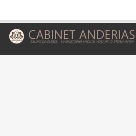
Astres
–
21
Le
Soleil
Divin