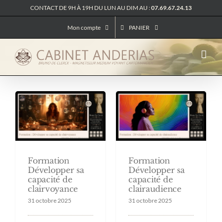
Passer
CONTACT DE 9H À 19H DU LUN AU DIM AU :
07.69.67.24.13
au
contenu
Mon compte
PANIER
Formation
Formation
Développer sa
Développer sa
capacité de
capacité de
clairvoyance
clairaudience
31 octobre 2025
31 octobre 2025