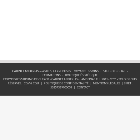
CABINET ANDERIAS
— 4 SITES, 4 EXPERTISES :
VOYANCE & SOINS
·
STUDIO DIGITAL
·
FORMATIONS
·
BOUTIQUE ÉSOTÉRIQUE
COPYRIGHT © BRUNO DE CLERCK - CABINET ANDERIAS -
ANDERIAS.EU
2011 - 2026 - TOUS DROITS
RÉSERVÉS.
CGV & CGU
|
POLITIQUE DE CONFIDENTIALITÉ
|
MENTIONS LÉGALES
| SIRET :
53857319700059
|
CONTACT