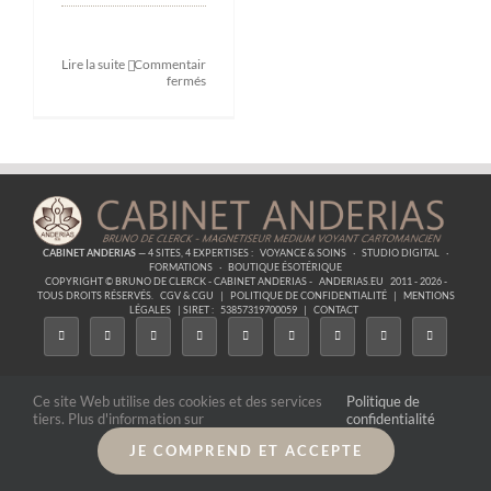
Lire la suite
Commentaires
sur
fermés
Formation
Comment
régler
les
problèmes
de
couple
CABINET ANDERIAS
— 4 SITES, 4 EXPERTISES :
VOYANCE & SOINS
·
STUDIO DIGITAL
·
FORMATIONS
·
BOUTIQUE ÉSOTÉRIQUE
COPYRIGHT © BRUNO DE CLERCK - CABINET ANDERIAS -
ANDERIAS.EU
2011 - 2026 -
TOUS DROITS RÉSERVÉS.
CGV & CGU
|
POLITIQUE DE CONFIDENTIALITÉ
|
MENTIONS
LÉGALES
| SIRET :
53857319700059
|
CONTACT
Ce site Web utilise des cookies et des services
Politique de
tiers. Plus d'information sur
confidentialité
JE COMPREND ET ACCEPTE