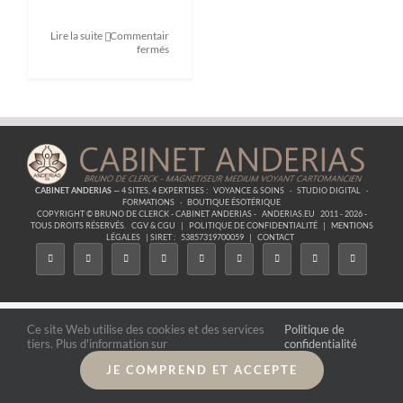
Lire la suite
Commentaires
sur
fermés
Formation
Créer
et
utiliser
les
chèques
d’abondance
CABINET ANDERIAS
— 4 SITES, 4 EXPERTISES :
VOYANCE & SOINS
·
STUDIO DIGITAL
·
FORMATIONS
·
BOUTIQUE ÉSOTÉRIQUE
COPYRIGHT © BRUNO DE CLERCK - CABINET ANDERIAS -
ANDERIAS.EU
2011 - 2026 -
TOUS DROITS RÉSERVÉS.
CGV & CGU
|
POLITIQUE DE CONFIDENTIALITÉ
|
MENTIONS
LÉGALES
| SIRET :
53857319700059
|
CONTACT
Ce site Web utilise des cookies et des services
Politique de
tiers. Plus d'information sur
confidentialité
JE COMPREND ET ACCEPTE