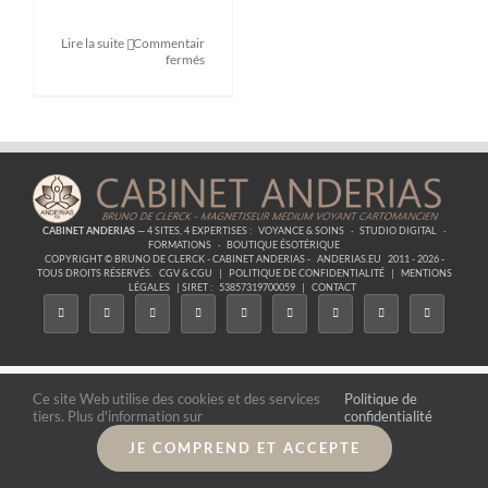
Lire la suite
Commentaires
sur
fermés
Formation
Comprendre
les
5
accords
toltèques
CABINET ANDERIAS
— 4 SITES, 4 EXPERTISES :
VOYANCE & SOINS
·
STUDIO DIGITAL
·
FORMATIONS
·
BOUTIQUE ÉSOTÉRIQUE
COPYRIGHT © BRUNO DE CLERCK - CABINET ANDERIAS -
ANDERIAS.EU
2011 - 2026 -
TOUS DROITS RÉSERVÉS.
CGV & CGU
|
POLITIQUE DE CONFIDENTIALITÉ
|
MENTIONS
LÉGALES
| SIRET :
53857319700059
|
CONTACT
Ce site Web utilise des cookies et des services
Politique de
tiers. Plus d'information sur
confidentialité
JE COMPREND ET ACCEPTE