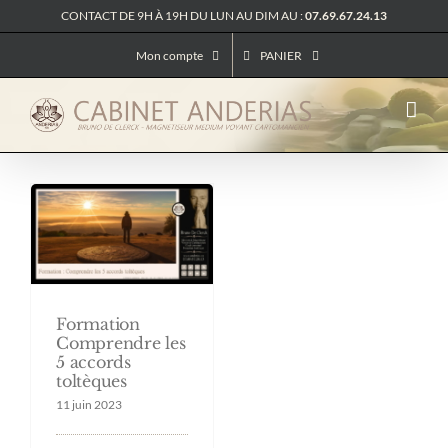
Passer
CONTACT DE 9H À 19H DU LUN AU DIM AU :
07.69.67.24.13
au
contenu
Mon compte
PANIER
Formation
Comprendre les
5 accords
toltèques
11 juin 2023