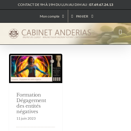
Passer
CONTACT DE 9H À 19H DU LUN AU DIM AU :
07.69.67.24.13
au
contenu
Mon compte
PANIER
Formation
Dégagement
des entités
négatives
11 juin 2023