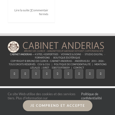
Lire la suite
Commentaires
sur
fermés
Formation
Dégagement
des
entités
négatives
CABINET ANDERIAS
— 4 SITES, 4 EXPERTISES :
VOYANCE & SOINS
·
STUDIO DIGITAL
·
FORMATIONS
·
BOUTIQUE ÉSOTÉRIQUE
COPYRIGHT © BRUNO DE CLERCK - CABINET ANDERIAS -
ANDERIAS.EU
2011 - 2026 -
TOUS DROITS RÉSERVÉS.
CGV & CGU
|
POLITIQUE DE CONFIDENTIALITÉ
|
MENTIONS
LÉGALES
| SIRET :
53857319700059
|
CONTACT
Ce site Web utilise des cookies et des services
Politique de
tiers. Plus d'information sur
confidentialité
JE COMPREND ET ACCEPTE