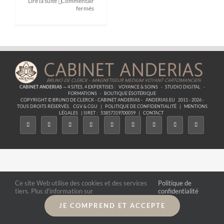
Lire la suite
Commentaires
sur
fermés
Formation
Passeur
d’âme
CABINET ANDERIAS
— 4 SITES, 4 EXPERTISES :
VOYANCE & SOINS
·
STUDIO DIGITAL
·
FORMATIONS
·
BOUTIQUE ÉSOTÉRIQUE
COPYRIGHT © BRUNO DE CLERCK - CABINET ANDERIAS -
ANDERIAS.EU
2011 - 2026 -
TOUS DROITS RÉSERVÉS.
CGV & CGU
|
POLITIQUE DE CONFIDENTIALITÉ
|
MENTIONS
LÉGALES
| SIRET :
53857319700059
|
CONTACT
Ce site Web utilise des cookies et des services
Politique de
tiers. Plus d'information sur
confidentialité
JE COMPREND ET ACCEPTE