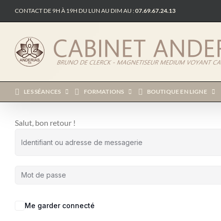
Passer
CONTACT DE 9H À 19H DU LUN AU DIM AU :
07.69.67.24.13
au
contenu
LES SÉANCES
FORMATIONS
BOUTIQUE EN LIGNE
Salut, bon retour !
Me garder connecté