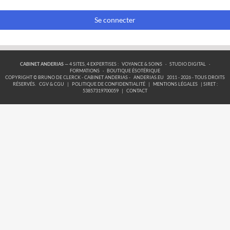
Se connecter
CABINET ANDERIAS
— 4 SITES, 4 EXPERTISES :
VOYANCE & SOINS
·
STUDIO DIGITAL
·
FORMATIONS
·
BOUTIQUE ÉSOTÉRIQUE
COPYRIGHT © BRUNO DE CLERCK - CABINET ANDERIAS -
ANDERIAS.EU
2011 - 2026 - TOUS DROITS
RÉSERVÉS.
CGV & CGU
|
POLITIQUE DE CONFIDENTIALITÉ
|
MENTIONS LÉGALES
| SIRET :
53857319700059
|
CONTACT