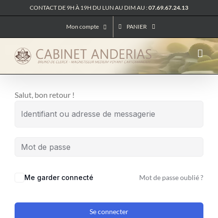
Passer
CONTACT DE 9H À 19H DU LUN AU DIM AU :
07.69.67.24.13
au
Mon compte
PANIER
contenu
Salut, bon retour !
Me garder connecté
Mot de passe oublié ?
Se connecter