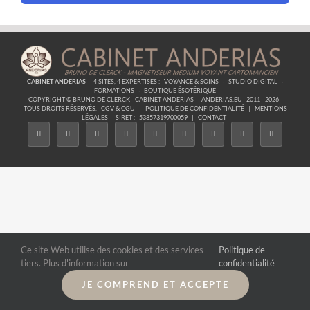
CABINET ANDERIAS
— 4 SITES, 4 EXPERTISES :
VOYANCE & SOINS
·
STUDIO DIGITAL
·
FORMATIONS
·
BOUTIQUE ÉSOTÉRIQUE
COPYRIGHT © BRUNO DE CLERCK - CABINET ANDERIAS -
ANDERIAS.EU
2011 - 2026 -
TOUS DROITS RÉSERVÉS.
CGV & CGU
|
POLITIQUE DE CONFIDENTIALITÉ
|
MENTIONS
LÉGALES
| SIRET :
53857319700059
|
CONTACT
Ce site Web utilise des cookies et des services
Politique de
tiers. Plus d'information sur
confidentialité
JE COMPREND ET ACCEPTE