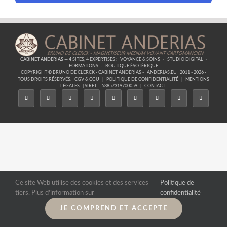
CABINET ANDERIAS
— 4 SITES, 4 EXPERTISES :
VOYANCE & SOINS
·
STUDIO DIGITAL
·
FORMATIONS
·
BOUTIQUE ÉSOTÉRIQUE
COPYRIGHT © BRUNO DE CLERCK - CABINET ANDERIAS -
ANDERIAS.EU
2011 - 2026 -
TOUS DROITS RÉSERVÉS.
CGV & CGU
|
POLITIQUE DE CONFIDENTIALITÉ
|
MENTIONS
LÉGALES
| SIRET :
53857319700059
|
CONTACT
Ce site Web utilise des cookies et des services
Politique de
tiers. Plus d'information sur
confidentialité
JE COMPREND ET ACCEPTE