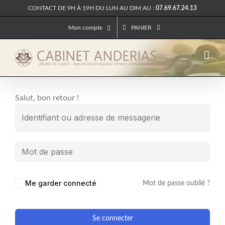
Passer
CONTACT DE 9H À 19H DU LUN AU DIM AU :
07.69.67.24.13
au
Mon compte
PANIER
contenu
Salut, bon retour !
Me garder connecté
Mot de passe oublié ?
Se connecter