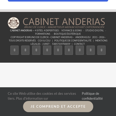
CABINET ANDERIAS
— 4 SITES, 4 EXPERTISES :
VOYANCE & SOINS
·
STUDIO DIGITAL
·
FORMATIONS
·
BOUTIQUE ÉSOTÉRIQUE
COPYRIGHT © BRUNO DE CLERCK - CABINET ANDERIAS -
ANDERIAS.EU
2011 - 2026 -
TOUS DROITS RÉSERVÉS.
CGV & CGU
|
POLITIQUE DE CONFIDENTIALITÉ
|
MENTIONS
LÉGALES
| SIRET :
53857319700059
|
CONTACT
Ce site Web utilise des cookies et des services
Politique de
tiers. Plus d'information sur
confidentialité
JE COMPREND ET ACCEPTE