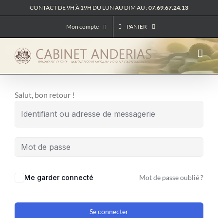
Passer
CONTACT DE 9H À 19H DU LUN AU DIM AU :
07.69.67.24.13
au
Mon compte
PANIER
contenu
Salut, bon retour !
Me garder connecté
Mot de passe oublié ?
Se connecter