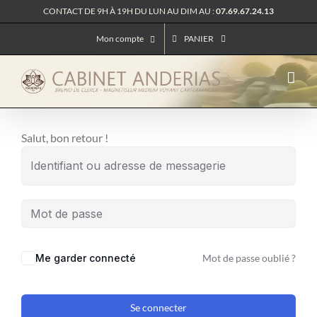
Passer
CONTACT DE 9H À 19H DU LUN AU DIM AU :
07.69.67.24.13
au
Mon compte
PANIER
contenu
Salut, bon retour !
Me garder connecté
Mot de passe oublié ?
Se connecter