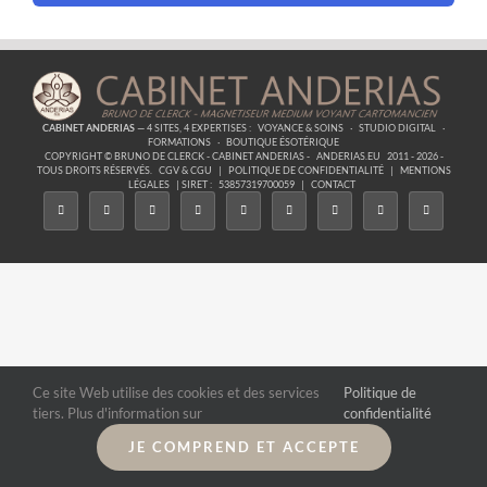
CABINET ANDERIAS
— 4 SITES, 4 EXPERTISES :
VOYANCE & SOINS
·
STUDIO DIGITAL
·
FORMATIONS
·
BOUTIQUE ÉSOTÉRIQUE
COPYRIGHT © BRUNO DE CLERCK - CABINET ANDERIAS -
ANDERIAS.EU
2011 - 2026 -
TOUS DROITS RÉSERVÉS.
CGV & CGU
|
POLITIQUE DE CONFIDENTIALITÉ
|
MENTIONS
LÉGALES
| SIRET :
53857319700059
|
CONTACT
Ce site Web utilise des cookies et des services
Politique de
tiers. Plus d'information sur
confidentialité
JE COMPREND ET ACCEPTE