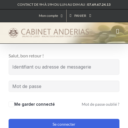
Passer
CONTACT DE 9H À 19H DU LUN AU DIM AU :
07.69.67.24.13
au
Mon compte
PANIER
contenu
Salut, bon retour !
Me garder connecté
Mot de passe oublié ?
Se connecter