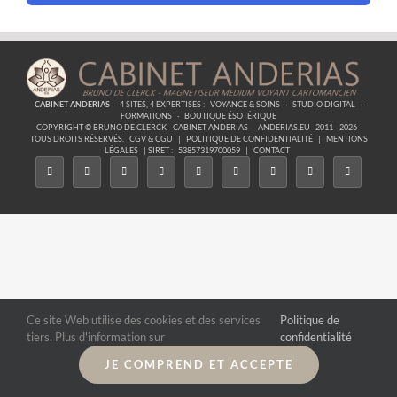
CABINET ANDERIAS
— 4 SITES, 4 EXPERTISES :
VOYANCE & SOINS
·
STUDIO DIGITAL
·
FORMATIONS
·
BOUTIQUE ÉSOTÉRIQUE
COPYRIGHT © BRUNO DE CLERCK - CABINET ANDERIAS -
ANDERIAS.EU
2011 - 2026 -
TOUS DROITS RÉSERVÉS.
CGV & CGU
|
POLITIQUE DE CONFIDENTIALITÉ
|
MENTIONS
LÉGALES
| SIRET :
53857319700059
|
CONTACT
Ce site Web utilise des cookies et des services
Politique de
tiers. Plus d'information sur
confidentialité
JE COMPREND ET ACCEPTE