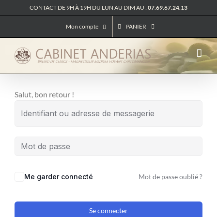
Passer
CONTACT DE 9H À 19H DU LUN AU DIM AU :
07.69.67.24.13
au
Mon compte
PANIER
contenu
Salut, bon retour !
Me garder connecté
Mot de passe oublié ?
Se connecter