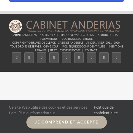
CABINET ANDERIAS
— 4 SITES, 4 EXPERTISES :
VOYANCE & SOINS
·
STUDIO DIGITAL
·
FORMATIONS
·
BOUTIQUE ÉSOTÉRIQUE
COPYRIGHT © BRUNO DE CLERCK - CABINET ANDERIAS -
ANDERIAS.EU
2011 - 2026 -
TOUS DROITS RÉSERVÉS.
CGV & CGU
|
POLITIQUE DE CONFIDENTIALITÉ
|
MENTIONS
LÉGALES
| SIRET :
53857319700059
|
CONTACT
Ce site Web utilise des cookies et des services
Politique de
tiers. Plus d'information sur
confidentialité
JE COMPREND ET ACCEPTE