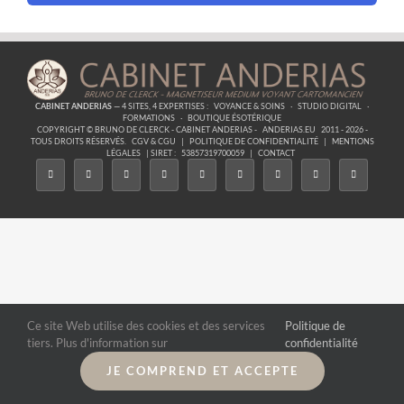
CABINET ANDERIAS
— 4 SITES, 4 EXPERTISES :
VOYANCE & SOINS
·
STUDIO DIGITAL
·
FORMATIONS
·
BOUTIQUE ÉSOTÉRIQUE
COPYRIGHT © BRUNO DE CLERCK - CABINET ANDERIAS -
ANDERIAS.EU
2011 - 2026 -
TOUS DROITS RÉSERVÉS.
CGV & CGU
|
POLITIQUE DE CONFIDENTIALITÉ
|
MENTIONS
LÉGALES
| SIRET :
53857319700059
|
CONTACT
Ce site Web utilise des cookies et des services
Politique de
tiers. Plus d'information sur
confidentialité
JE COMPREND ET ACCEPTE