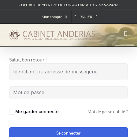
Passer
CONTACT DE 9H À 19H DU LUN AU DIM AU :
07.69.67.24.13
au
Mon compte
PANIER
contenu
Salut, bon retour !
Me garder connecté
Mot de passe oublié ?
Se connecter