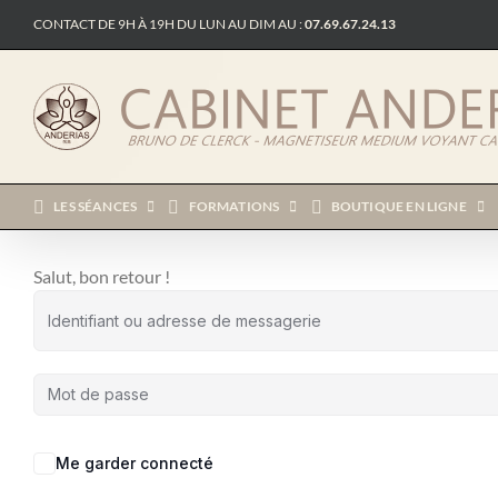
Passer
CONTACT DE 9H À 19H DU LUN AU DIM AU :
07.69.67.24.13
au
contenu
LES SÉANCES
FORMATIONS
BOUTIQUE EN LIGNE
Salut, bon retour !
Me garder connecté