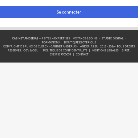
Se connecter
CABINET ANDERIAS
— 4 SITES, 4 EXPERTISES :
VOYANCE & SOINS
·
STUDIO DIGITAL
·
FORMATIONS
·
BOUTIQUE ÉSOTÉRIQUE
COPYRIGHT © BRUNO DE CLERCK - CABINET ANDERIAS -
ANDERIAS.EU
2011 - 2026 - TOUS DROITS
RÉSERVÉS.
CGV & CGU
|
POLITIQUE DE CONFIDENTIALITÉ
|
MENTIONS LÉGALES
| SIRET :
53857319700059
|
CONTACT