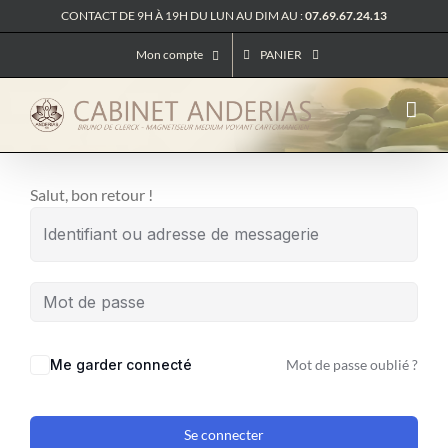
Passer
CONTACT DE 9H À 19H DU LUN AU DIM AU :
07.69.67.24.13
au
Mon compte
PANIER
contenu
Salut, bon retour !
Me garder connecté
Mot de passe oublié ?
Se connecter