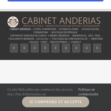
CABINET ANDERIAS
— 4 SITES, 4 EXPERTISES :
VOYANCE & SOINS
·
STUDIO DIGITAL
·
FORMATIONS
·
BOUTIQUE ÉSOTÉRIQUE
COPYRIGHT © BRUNO DE CLERCK - CABINET ANDERIAS -
ANDERIAS.EU
2011 - 2026 -
TOUS DROITS RÉSERVÉS.
CGV & CGU
|
POLITIQUE DE CONFIDENTIALITÉ
|
MENTIONS
LÉGALES
| SIRET :
53857319700059
|
CONTACT
Ce site Web utilise des cookies et des services
Politique de
tiers. Plus d'information sur
confidentialité
JE COMPREND ET ACCEPTE