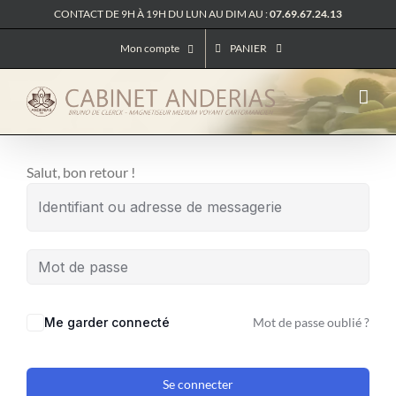
Passer
CONTACT DE 9H À 19H DU LUN AU DIM AU :
07.69.67.24.13
au
Mon compte
PANIER
contenu
Salut, bon retour !
Me garder connecté
Mot de passe oublié ?
Se connecter