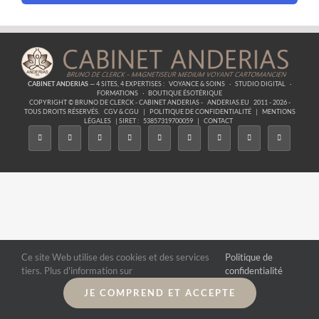
CABINET ANDERIAS
— 4 SITES, 4 EXPERTISES :
VOYANCE & SOINS
·
STUDIO DIGITAL
·
FORMATIONS
·
BOUTIQUE ÉSOTÉRIQUE
COPYRIGHT © BRUNO DE CLERCK - CABINET ANDERIAS -
ANDERIAS.EU
2011 - 2026 -
TOUS DROITS RÉSERVÉS.
CGV & CGU
|
POLITIQUE DE CONFIDENTIALITÉ
|
MENTIONS
LÉGALES
| SIRET :
53857319700059
|
CONTACT
Ce site Web utilise des cookies et des services
Politique de
tiers. Plus d'information sur
confidentialité
JE COMPREND ET ACCEPTE