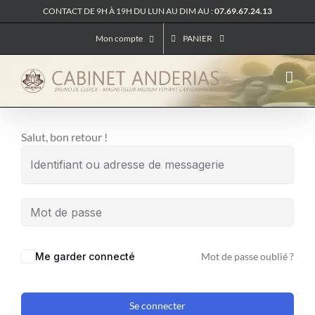
Passer
CONTACT DE 9H À 19H DU LUN AU DIM AU :
07.69.67.24.13
au
Mon compte
PANIER
contenu
Salut, bon retour !
Me garder connecté
Mot de passe oublié ?
Se connecter