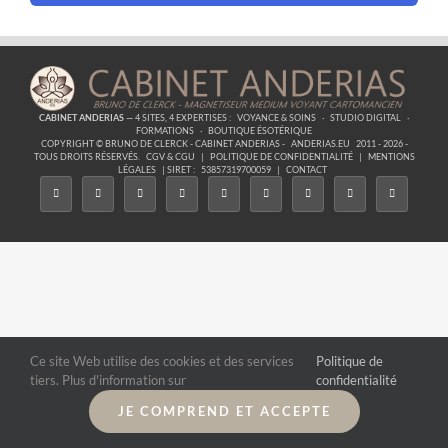
CABINET ANDERIAS
— 4 SITES, 4 EXPERTISES :
VOYANCE & SOINS
·
STUDIO DIGITAL
·
FORMATIONS
·
BOUTIQUE ÉSOTÉRIQUE
COPYRIGHT © BRUNO DE CLERCK - CABINET ANDERIAS -
ANDERIAS.EU
2011 - 2026 -
TOUS DROITS RÉSERVÉS.
CGV & CGU
|
POLITIQUE DE CONFIDENTIALITÉ
|
MENTIONS
LÉGALES
| SIRET :
53857319700059
|
CONTACT
Ce site Web utilise des cookies et des services
Politique de
tiers. Plus d'information sur
confidentialité
JE COMPREND ET ACCEPTE