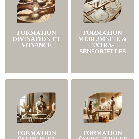
FORMATION
FORMATION
DIVINATION ET
MÉDIUMNITÉ &
VOYANCE
EXTRA-
SENSORIELLES
FORMATION
FORMATION
ÉNERGIE ET
ÉNERGÉTIQUES