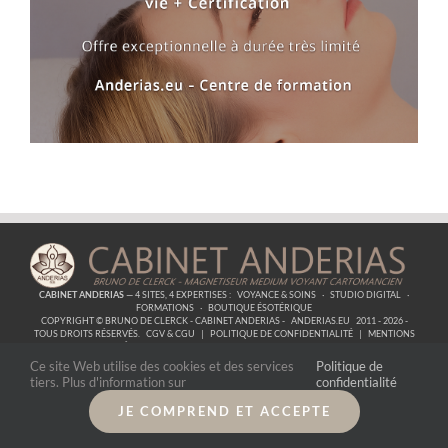
CABINET ANDERIAS
— 4 SITES, 4 EXPERTISES :
VOYANCE & SOINS
·
STUDIO DIGITAL
·
FORMATIONS
·
BOUTIQUE ÉSOTÉRIQUE
COPYRIGHT © BRUNO DE CLERCK - CABINET ANDERIAS -
ANDERIAS.EU
2011 - 2026 -
TOUS DROITS RÉSERVÉS.
CGV & CGU
|
POLITIQUE DE CONFIDENTIALITÉ
|
MENTIONS
LÉGALES
| SIRET :
53857319700059
|
CONTACT
Ce site Web utilise des cookies et des services
Politique de
tiers. Plus d'information sur
confidentialité
JE COMPREND ET ACCEPTE