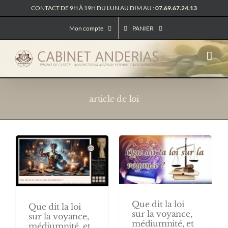
Passer
CONTACT DE 9H À 19H DU LUN AU DIM AU :
07.69.67.24.13
au
contenu
Mon compte
PANIER
article de loi
Que dit la loi
Que dit la loi
sur la voyance,
sur la voyance,
médiumnité, et
médiumnité, et