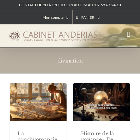
Passer
CONTACT DE 9H À 19H DU LUN AU DIM AU :
07.69.67.24.13
au
contenu
Mon compte
PANIER
divination
La
Histoire de la
conchyomancie
voyance : De