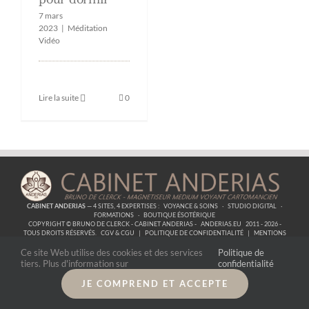
7 mars
2023
|
Méditation
Vidéo
Lire la suite
0
CABINET ANDERIAS
— 4 SITES, 4 EXPERTISES :
VOYANCE & SOINS
·
STUDIO DIGITAL
·
FORMATIONS
·
BOUTIQUE ÉSOTÉRIQUE
COPYRIGHT © BRUNO DE CLERCK - CABINET ANDERIAS -
ANDERIAS.EU
2011 - 2026 -
TOUS DROITS RÉSERVÉS.
CGV & CGU
|
POLITIQUE DE CONFIDENTIALITÉ
|
MENTIONS
LÉGALES
| SIRET :
53857319700059
|
CONTACT
Ce site Web utilise des cookies et des services
Politique de
tiers. Plus d'information sur
confidentialité
JE COMPREND ET ACCEPTE