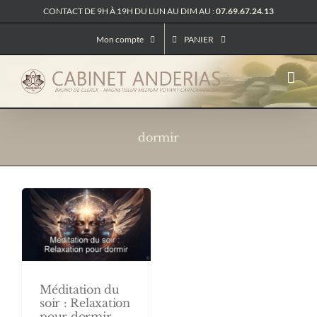
Passer
CONTACT DE 9H À 19H DU LUN AU DIM AU :
07.69.67.24.13
au
contenu
Mon compte
PANIER
dormir
Méditation du
soir : Relaxation
pour dormir