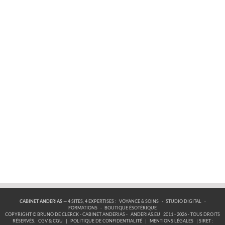
CABINET ANDERIAS
— 4 SITES, 4 EXPERTISES :
VOYANCE & SOINS
·
STUDIO DIGITAL
·
FORMATIONS
·
BOUTIQUE ÉSOTÉRIQUE
COPYRIGHT © BRUNO DE CLERCK - CABINET ANDERIAS -
ANDERIAS.EU
2011 - 2026 - TOUS DROITS
RÉSERVÉS.
CGV & CGU
|
POLITIQUE DE CONFIDENTIALITÉ
|
MENTIONS LÉGALES
| SIRET :