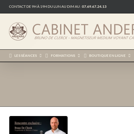
Passer
CONTACT DE 9H À 19H DU LUN AU DIM AU :
07.69.67.24.13
au
contenu
LES SÉANCES
FORMATIONS
BOUTIQUE EN LIGNE