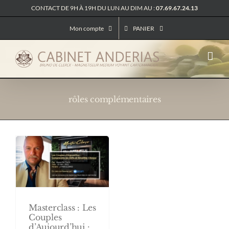
Passer
CONTACT DE 9H À 19H DU LUN AU DIM AU :
07.69.67.24.13
au
contenu
Mon compte
PANIER
rôles complémentaires
Masterclass : Les
Couples
d’Aujourd’hui :