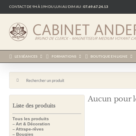
Passer
CONTACT DE 9H À 19H DU LUN AU DIM AU :
07.69.67.24.13
au
contenu
LES SÉANCES
FORMATIONS
BOUTIQUE EN LIGNE
Rechercher:
Aucun pour l
Liste des produits
Tous les produits
– Art & Décoration
– Attrape-rêves
– Bougies