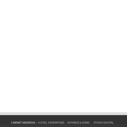
CABINET ANDERIAS
— 4 SITES, 4 EXPERTISES :
VOYANCE & SOINS
·
STUDIO DIGITAL
·
FORMATIONS
·
BOUTIQUE ÉSOTÉRIQUE