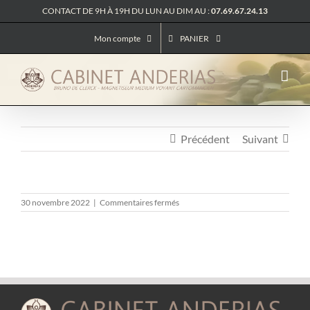
Passer
CONTACT DE 9H À 19H DU LUN AU DIM AU :
07.69.67.24.13
au
contenu
Mon compte
PANIER
Précédent
Suivant
sur
30 novembre 2022
|
Commentaires fermés
TIKTOK
–
INCERTITUDE