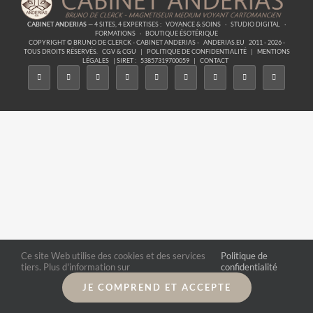
CABINET ANDERIAS
— 4 SITES, 4 EXPERTISES :
VOYANCE & SOINS
·
STUDIO DIGITAL
·
FORMATIONS
·
BOUTIQUE ÉSOTÉRIQUE
COPYRIGHT © BRUNO DE CLERCK - CABINET ANDERIAS -
ANDERIAS.EU
2011 - 2026 -
TOUS DROITS RÉSERVÉS.
CGV & CGU
|
POLITIQUE DE CONFIDENTIALITÉ
|
MENTIONS
LÉGALES
| SIRET :
53857319700059
|
CONTACT
Ce site Web utilise des cookies et des services
Politique de
tiers. Plus d'information sur
confidentialité
JE COMPREND ET ACCEPTE