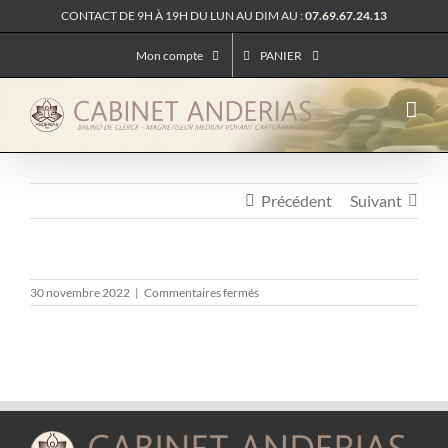
Passer
CONTACT DE 9H À 19H DU LUN AU DIM AU :
07.69.67.24.13
au
contenu
Mon compte
PANIER
Précédent
Suivant
sur
30 novembre 2022
|
Commentaires fermés
TIKTOK
–
REFORMULER