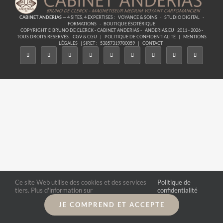
CABINET ANDERIAS
— 4 SITES, 4 EXPERTISES :
VOYANCE & SOINS
·
STUDIO DIGITAL
·
FORMATIONS
·
BOUTIQUE ÉSOTÉRIQUE
COPYRIGHT © BRUNO DE CLERCK - CABINET ANDERIAS -
ANDERIAS.EU
2011 - 2026 -
TOUS DROITS RÉSERVÉS.
CGV & CGU
|
POLITIQUE DE CONFIDENTIALITÉ
|
MENTIONS
LÉGALES
| SIRET :
53857319700059
|
CONTACT
Ce site Web utilise des cookies et des services
Politique de
tiers. Plus d'information sur
confidentialité
JE COMPREND ET ACCEPTE