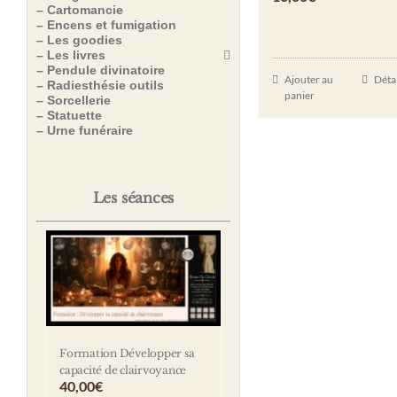
– Cartomancie
– Encens et fumigation
– Les goodies
– Les livres
– Pendule divinatoire
Ajouter au
Détai
– Radiesthésie outils
panier
– Sorcellerie
– Statuette
– Urne funéraire
Les séances
Formation Développer sa
capacité de clairvoyance
40,00
€