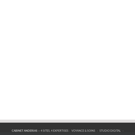
CABINET ANDERIAS
— 4 SITES, 4 EXPERTISES :
VOYANCE & SOINS
·
STUDIO DIGITAL
·
FORMATIONS
·
BOUTIQUE ÉSOTÉRIQUE