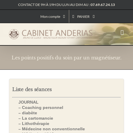
Passer
CONTACT DE 9H À 19H DU LUN AU DIM AU :
07.69.67.24.13
au
contenu
Mon compte
PANIER
Les points positifs du soin par un magnétiseur.
Liste des séances
JOURNAL
– Coaching personnel
– diabète
– La cartomancie
– Lithothérapie
– Médecine non conventionnelle