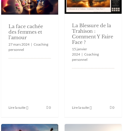
La Blessure de la
La face cachée
Trahison :
des femmes et
Comment Y Faire
l’amour
Face ?
27 mars 2024
|
Coaching
15 janvier
personnel
2024
|
Coaching
personnel
Lire la suite
0
Lire la suite
0