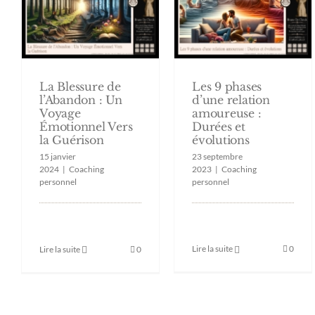
La Blessure de
Les 9 phases
l’Abandon : Un
d’une relation
Voyage
amoureuse :
Émotionnel Vers
Durées et
la Guérison
évolutions
15 janvier
23 septembre
2024
|
Coaching
2023
|
Coaching
personnel
personnel
Lire la suite
0
Lire la suite
0