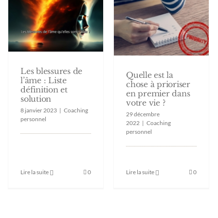
Les blessures de
Quelle est la
l’âme : Liste
chose à prioriser
définition et
en premier dans
solution
votre vie ?
8 janvier 2023
|
Coaching
29 décembre
personnel
2022
|
Coaching
personnel
Lire la suite
0
Lire la suite
0