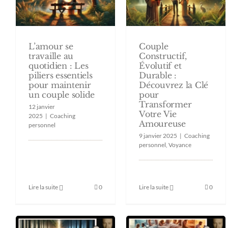
Couple
L’amour se
Constructif,
travaille au
Évolutif et
quotidien : Les
Durable :
piliers essentiels
Découvrez la Clé
pour maintenir
pour
un couple solide
Transformer
12 janvier
Votre Vie
2025
|
Coaching
Amoureuse
personnel
9 janvier 2025
|
Coaching
personnel
,
Voyance
Lire la suite
0
Lire la suite
0