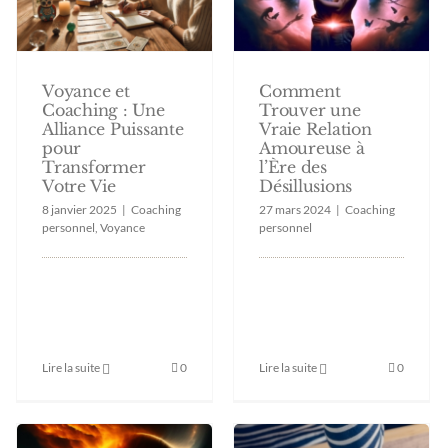
Voyance et
Comment
Coaching : Une
Trouver une
Alliance Puissante
Vraie Relation
pour
Amoureuse à
Transformer
l’Ère des
Votre Vie
Désillusions
8 janvier 2025
|
Coaching
27 mars 2024
|
Coaching
personnel
,
Voyance
personnel
Lire la suite
0
Lire la suite
0