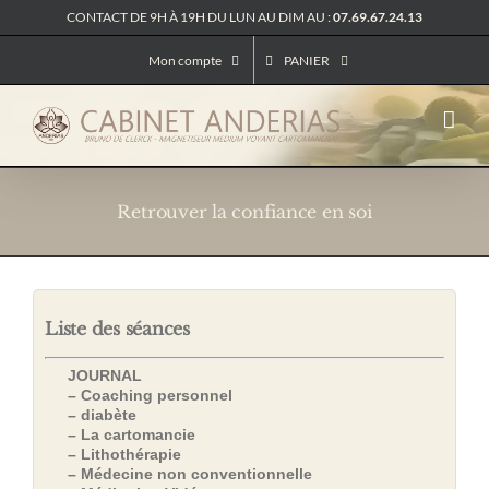
Passer
CONTACT DE 9H À 19H DU LUN AU DIM AU :
07.69.67.24.13
au
contenu
Mon compte
PANIER
Retrouver la confiance en soi
Liste des séances
JOURNAL
– Coaching personnel
– diabète
– La cartomancie
– Lithothérapie
– Médecine non conventionnelle