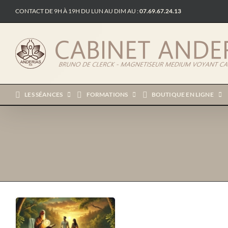
Passer
CONTACT DE 9H À 19H DU LUN AU DIM AU :
07.69.67.24.13
au
contenu
LES SÉANCES
FORMATIONS
BOUTIQUE EN LIGNE