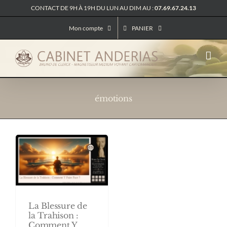
Passer
CONTACT DE 9H À 19H DU LUN AU DIM AU :
07.69.67.24.13
au
contenu
Mon compte
PANIER
émotions
La Blessure de
la Trahison :
Comment Y