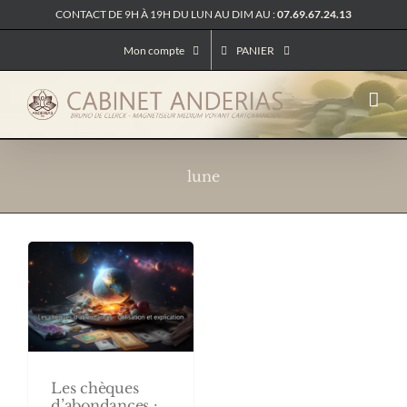
Passer
CONTACT DE 9H À 19H DU LUN AU DIM AU :
07.69.67.24.13
au
contenu
Mon compte
PANIER
lune
Les chèques
d’abondances :