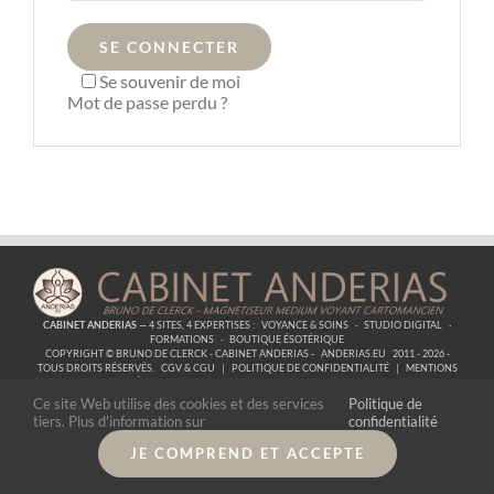
SE CONNECTER
Se souvenir de moi
Mot de passe perdu ?
CABINET ANDERIAS
— 4 SITES, 4 EXPERTISES :
VOYANCE & SOINS
·
STUDIO DIGITAL
·
FORMATIONS
·
BOUTIQUE ÉSOTÉRIQUE
COPYRIGHT © BRUNO DE CLERCK - CABINET ANDERIAS -
ANDERIAS.EU
2011 - 2026 -
TOUS DROITS RÉSERVÉS.
CGV & CGU
|
POLITIQUE DE CONFIDENTIALITÉ
|
MENTIONS
LÉGALES
| SIRET :
53857319700059
|
CONTACT
Ce site Web utilise des cookies et des services
Politique de
tiers. Plus d'information sur
confidentialité
JE COMPREND ET ACCEPTE