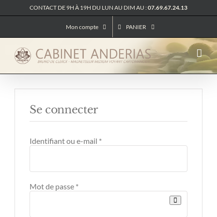
Passer
CONTACT DE 9H À 19H DU LUN AU DIM AU :
07.69.67.24.13
au
contenu
Mon compte
PANIER
Se connecter
Obligatoire
Identifiant ou e-mail
*
Obligatoire
Mot de passe
*